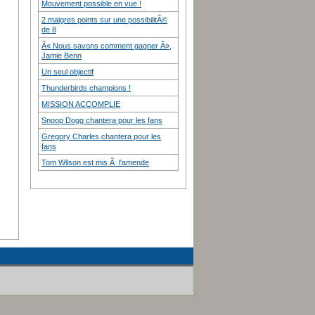
Mouvement possible en vue !
2 maigres points sur une possibilitÃ©
de 8
Â« Nous savons comment gagner Â»,
Jamie Benn
Un seul objectif
Thunderbirds champions !
MISSION ACCOMPLIE
Snoop Dogg chantera pour les fans
Gregory Charles chantera pour les
fans
Tom Wilson est mis Ã l'amende