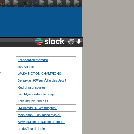
Transaction monstre
inÃ©vitable
e
WASHINGTON CHAMPIONS
Serait-ce lâ€™annÃ©e des Jets?
Red ghost reporter
Les Flyers refont le coup !
Trusting the Process
DÃ©sastre Ã Washington !
Maintenant... on laisse mijoter!
Ã‰valuation de saison en cours
Le dÃ©but de la fin...