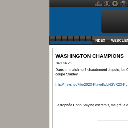
INDEX
WEBCLIE
WASHINGTON CHAMPIONS
2024-06-25
Dans un match no.7 chaudement disputé, les Ca
coupe Stanley !!
http://lhsvr.net/File/2023-Playoffs/LHSVR23-P
Le trophée Conn Smythe est remis, malgré l