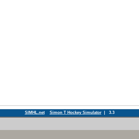
SIMHL.net
Simon T Hockey Simulator
| 3.3