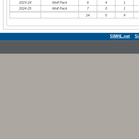
2023-24
Wolf Pack
6
4
1
2024-25
Wolf Pack
7
0
1
24
5
4
SIMHL.net
S