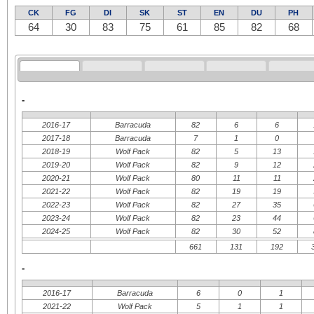
CK
FG
DI
SK
ST
EN
DU
PH
64
30
83
75
61
85
82
68
-
2016-17
Barracuda
82
6
6
2017-18
Barracuda
7
1
0
2018-19
Wolf Pack
82
5
13
2019-20
Wolf Pack
82
9
12
2020-21
Wolf Pack
80
11
11
2021-22
Wolf Pack
82
19
19
2022-23
Wolf Pack
82
27
35
2023-24
Wolf Pack
82
23
44
2024-25
Wolf Pack
82
30
52
661
131
192
-
2016-17
Barracuda
6
0
1
2021-22
Wolf Pack
5
1
1