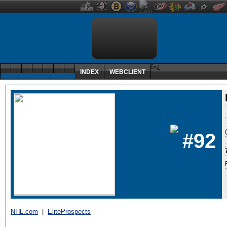
ï»¿
INDEX
WEBCLIENT
#92
:
NHL.com
|
EliteProspects