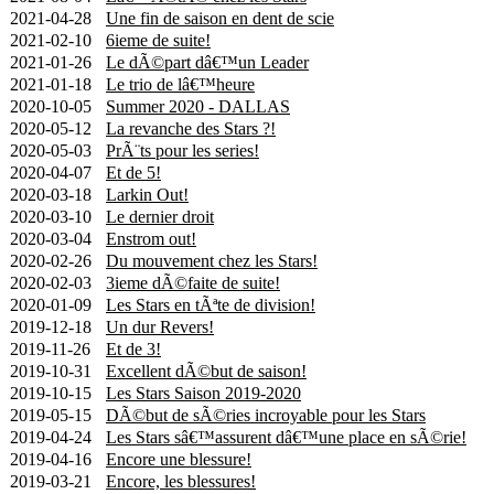
2021-04-28
Une fin de saison en dent de scie
2021-02-10
6ieme de suite!
2021-01-26
Le dÃ©part dâ€™un Leader
2021-01-18
Le trio de lâ€™heure
2020-10-05
Summer 2020 - DALLAS
2020-05-12
La revanche des Stars ?!
2020-05-03
PrÃ¨ts pour les series!
2020-04-07
Et de 5!
2020-03-18
Larkin Out!
2020-03-10
Le dernier droit
2020-03-04
Enstrom out!
2020-02-26
Du mouvement chez les Stars!
2020-02-03
3ieme dÃ©faite de suite!
2020-01-09
Les Stars en tÃªte de division!
2019-12-18
Un dur Revers!
2019-11-26
Et de 3!
2019-10-31
Excellent dÃ©but de saison!
2019-10-15
Les Stars Saison 2019-2020
2019-05-15
DÃ©but de sÃ©ries incroyable pour les Stars
2019-04-24
Les Stars sâ€™assurent dâ€™une place en sÃ©rie!
2019-04-16
Encore une blessure!
2019-03-21
Encore, les blessures!