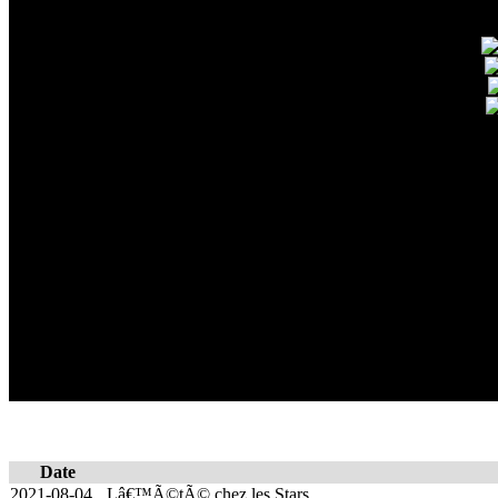
Date
2021-08-04
Lâ€™Ã©tÃ© chez les Stars