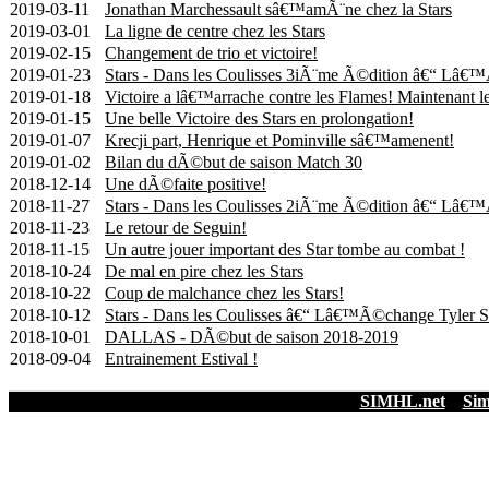
2019-03-11
Jonathan Marchessault sâ€™amÃ¨ne chez la Stars
2019-03-01
La ligne de centre chez les Stars
2019-02-15
Changement de trio et victoire!
2019-01-23
Stars - Dans les Coulisses 3iÃ¨me Ã©dition â€“ Lâ€™
2019-01-18
Victoire a lâ€™arrache contre les Flames! Maintenant l
2019-01-15
Une belle Victoire des Stars en prolongation!
2019-01-07
Krecji part, Henrique et Pominville sâ€™amenent!
2019-01-02
Bilan du dÃ©but de saison Match 30
2018-12-14
Une dÃ©faite positive!
2018-11-27
Stars - Dans les Coulisses 2iÃ¨me Ã©dition â€“ Lâ€
2018-11-23
Le retour de Seguin!
2018-11-15
Un autre jouer important des Star tombe au combat !
2018-10-24
De mal en pire chez les Stars
2018-10-22
Coup de malchance chez les Stars!
2018-10-12
Stars - Dans les Coulisses â€“ Lâ€™Ã©change Tyler
2018-10-01
DALLAS - DÃ©but de saison 2018-2019
2018-09-04
Entrainement Estival !
SIMHL.net
Sim