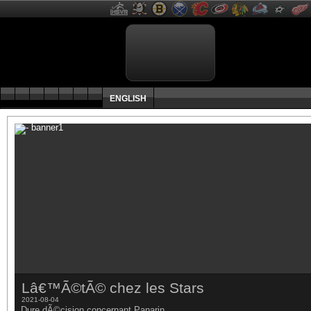
ENGLISH
Lâ€™Ã©tÃ© chez les Stars
2021-08-04
Dure dÃ©cision concernant Panarin