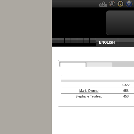
ENGLISH
-
5322
Mario Dionne
656
Stephane Trudeau
458