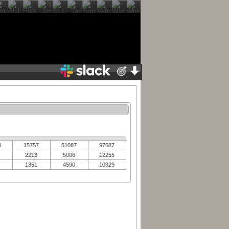
3
15757
51087
97687
2213
5006
12255
1351
4590
10929