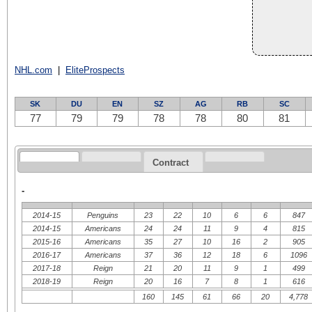
NHL.com
|
EliteProspects
SK
DU
EN
SZ
AG
RB
SC
77
79
79
78
78
80
81
Contract
-
2014-15
Penguins
23
22
10
6
6
847
2014-15
Americans
24
24
11
9
4
815
2015-16
Americans
35
27
10
16
2
905
2016-17
Americans
37
36
12
18
6
1096
2017-18
Reign
21
20
11
9
1
499
2018-19
Reign
20
16
7
8
1
616
160
145
61
66
20
4,778