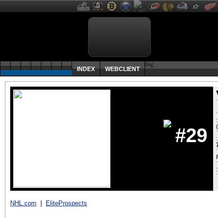
ï»¿
INDEX
WEBCLIENT
#29
:
NHL.com
|
EliteProspects