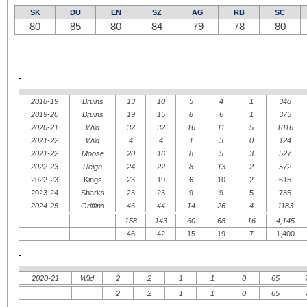
SK
DU
EN
SZ
AG
RB
SC
80
85
80
84
79
78
80
-
2018-19
Bruins
13
10
5
4
1
348
2019-20
Bruins
19
15
8
6
1
375
2020-21
Wild
32
32
16
11
5
1016
2021-22
Wild
4
4
1
3
0
124
2021-22
Moose
20
16
8
5
3
527
2022-23
Reign
24
22
8
13
2
572
2022-23
Kings
23
19
6
10
2
615
2023-24
Sharks
23
23
9
9
5
785
2024-25
Griffins
46
44
14
26
4
1183
158
143
60
68
16
4,145
46
42
15
19
7
1,400
-
2020-21
Wild
2
2
1
1
0
65
2
2
1
1
0
65