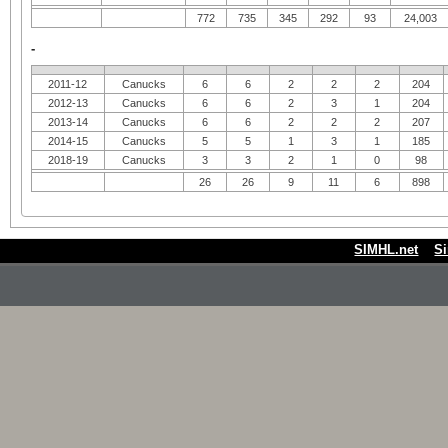
772
735
345
292
93
24,003
-
2011-12
Canucks
6
6
2
2
2
204
2012-13
Canucks
6
6
2
3
1
204
2013-14
Canucks
6
6
2
2
2
207
2014-15
Canucks
5
5
1
3
1
185
2018-19
Canucks
3
3
2
1
0
98
26
26
9
11
6
898
SIMHL.net
S