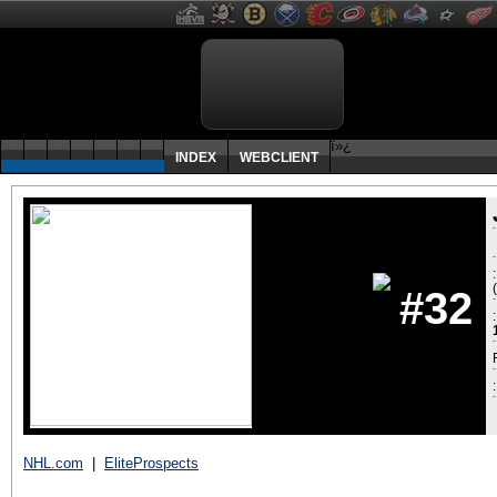
ï»¿
INDEX
WEBCLIENT
#32
:
NHL.com
|
EliteProspects