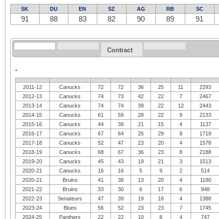
SK
DU
EN
SZ
AG
RB
SC
91
88
83
82
90
89
91
Contract
-
2011-12
Canucks
72
72
36
25
11
2293
2012-13
Canucks
74
73
42
22
7
2467
2013-14
Canucks
74
74
39
22
12
2443
2014-15
Canucks
61
59
28
22
9
2133
2015-16
Canucks
44
39
21
15
4
1137
2016-17
Canucks
67
64
25
29
8
1719
2017-18
Canucks
52
47
23
20
4
1578
2018-19
Canucks
68
67
36
23
8
2188
2019-20
Canucks
45
43
19
21
3
1513
2020-21
Canucks
16
16
5
9
2
514
2020-21
Bruins
41
38
13
20
4
1190
2021-22
Bruins
33
30
6
17
6
948
2022-23
Senateurs
47
39
19
16
4
1388
2023-24
Blues
56
52
23
23
7
1745
2024-25
Panthers
22
22
10
8
4
747