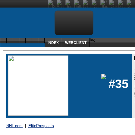
ï»¿
INDEX
WEBCLIENT
#35
:
NHL.com
|
EliteProspects