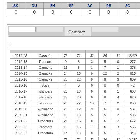
SK
DU
EN
SZ
AG
RB
SC
0
0
0
0
0
0
0
Contract
-
2011-12
Canucks
73
71
31
29
11
2230
2012-13
Rangers
9
8
3
5
0
277
2013-14
Canucks
13
8
1
7
1
378
2014-15
Canucks
24
23
9
12
2
815
2015-16
Canucks
23
22
9
9
3
609
2015-16
Stars
4
0
0
0
0
42
2016-17
Islanders
23
18
9
8
1
603
2017-18
Islanders
22
20
9
9
4
670
2018-19
Islanders
29
22
13
7
2
850
2019-20
Avalanche
20
12
9
6
0
581
2020-21
Avalanche
19
13
5
5
2
506
2021-22
Predators
21
18
11
6
2
672
2022-23
Panthers
16
16
7
6
3
556
2023-24
Predators
14
13
8
5
1
445
73
71
31
29
11
2,230