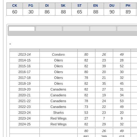
CK
FG
DI
SK
ST
EN
DU
PH
60
30
86
88
65
88
90
89
-
2013-14
Condors
80
26
49
2014-15
Oilers
82
23
28
2015-16
Oilers
82
39
52
2016-17
Oilers
80
20
30
2017-18
Oilers
78
21
32
2018-19
Oilers
82
35
45
2019-20
Canadiens
82
27
31
2020-21
Canadiens
82
19
34
2021-22
Canadiens
78
24
53
2022-23
Canadiens
73
22
49
2023-24
Sharks
53
23
20
2023-24
Red Wings
27
7
9
2024-25
Red Wings
82
29
32
80
26
49
881
289
415