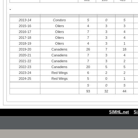
-
2013-14
Condors
5
0
5
2015-16
Oilers
4
3
3
2016-17
Oilers
7
3
4
2017-18
Oilers
7
3
4
2018-19
Oilers
4
3
1
2019-20
Canadiens
26
7
18
2020-21
Canadiens
7
3
4
2021-22
Canadiens
7
3
2
2022-23
Canadiens
20
5
5
2023-24
Red Wings
6
2
2
2024-25
Red Wings
5
0
1
5
0
5
93
32
44
SIMHL.net
S