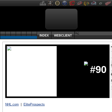
ï»¿
INDEX
WEBCLIENT
#90
:
NHL.com
|
EliteProspects