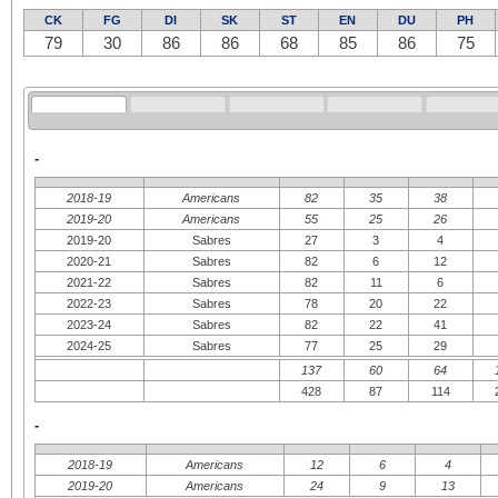
CK
FG
DI
SK
ST
EN
DU
PH
79
30
86
86
68
85
86
75
-
2018-19
Americans
82
35
38
2019-20
Americans
55
25
26
2019-20
Sabres
27
3
4
2020-21
Sabres
82
6
12
2021-22
Sabres
82
11
6
2022-23
Sabres
78
20
22
2023-24
Sabres
82
22
41
2024-25
Sabres
77
25
29
137
60
64
428
87
114
-
2018-19
Americans
12
6
4
2019-20
Americans
24
9
13