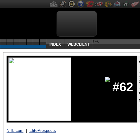
ï»¿
INDEX
WEBCLIENT
#62
:
NHL.com
|
EliteProspects