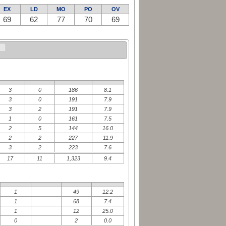
EX
LD
MO
PO
OV
69
62
77
70
69
3
0
186
8.1
3
0
191
7.9
3
2
191
7.9
1
0
161
7.5
2
5
144
16.0
2
2
227
11.9
3
2
223
7.6
17
11
1,323
9.4
1
49
12.2
1
68
7.4
1
12
25.0
0
2
0.0