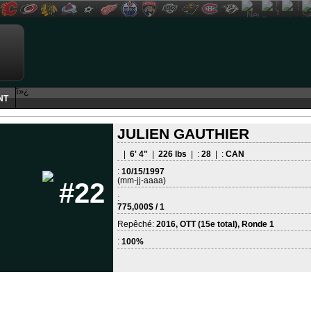
ï»¿
NT
JULIEN GAUTHIER
|
6' 4"
|
226 lbs
| :
28
| :
CAN
:
10/15/1997
(mm-jj-aaaa)
#22
:
775,000$ / 1
Repêché:
2016, OTT (15e total), Ronde 1
:
100%