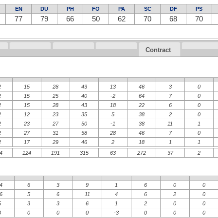
EN
DU
PH
FO
PA
SC
DF
PS
77
79
66
50
62
70
68
70
Contract
2
15
28
43
13
46
3
0
2
15
25
40
-2
64
7
0
2
15
28
43
18
22
6
0
2
12
23
35
5
38
2
0
2
23
27
50
-1
38
11
1
2
27
31
58
28
46
7
0
2
17
29
46
2
18
1
1
4
124
191
315
63
272
37
2
4
6
3
9
1
6
0
0
6
5
6
11
4
6
2
0
5
3
3
6
1
2
0
0
4
0
0
0
-3
0
0
0