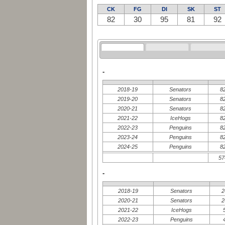
CK
FG
DI
SK
ST
82
30
95
81
92
-
2018-19
Senators
8
2019-20
Senators
8
2020-21
Senators
8
2021-22
IceHogs
8
2022-23
Penguins
8
2023-24
Penguins
8
2024-25
Penguins
8
57
-
2018-19
Senators
2
2020-21
Senators
2
2021-22
IceHogs
2022-23
Penguins