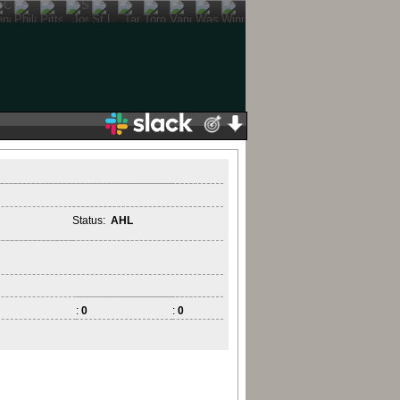
Status:
AHL
:
0
:
0