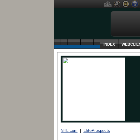
INDEX
WEBCLIE
NHL.com
|
EliteProspects