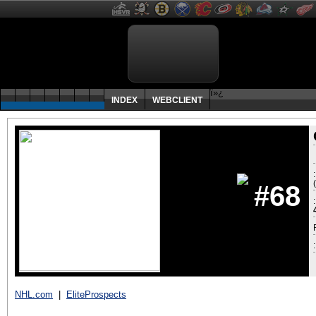
ï»¿
INDEX
WEBCLIENT
#68
:
NHL.com
|
EliteProspects