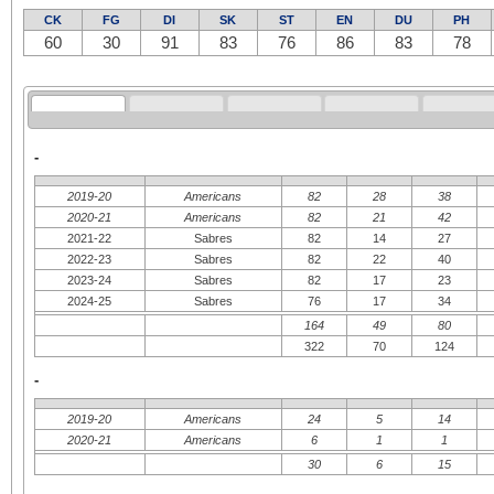
CK
FG
DI
SK
ST
EN
DU
PH
60
30
91
83
76
86
83
78
-
2019-20
Americans
82
28
38
2020-21
Americans
82
21
42
2021-22
Sabres
82
14
27
2022-23
Sabres
82
22
40
2023-24
Sabres
82
17
23
2024-25
Sabres
76
17
34
164
49
80
322
70
124
-
2019-20
Americans
24
5
14
2020-21
Americans
6
1
1
30
6
15