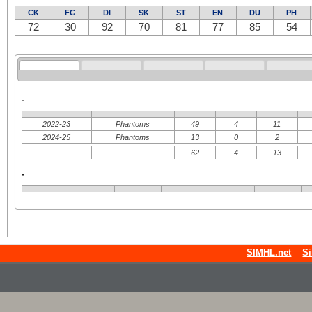
CK
FG
DI
SK
ST
EN
DU
PH
72
30
92
70
81
77
85
54
-
2022-23
Phantoms
49
4
11
2024-25
Phantoms
13
0
2
62
4
13
-
SIMHL.net
S