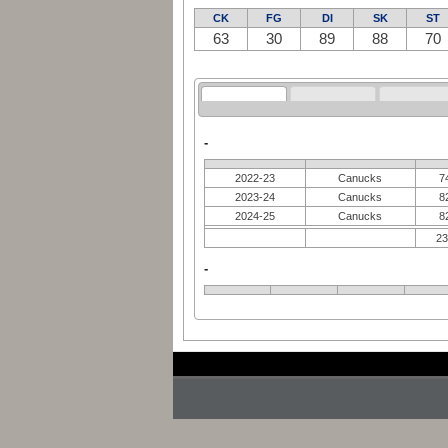
CK
FG
DI
SK
ST
63
30
89
88
70
-
2022-23
Canucks
7
2023-24
Canucks
8
2024-25
Canucks
8
2
-