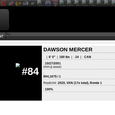
ï»¿
NT
DAWSON MERCER
|
6' 0"
|
180 lbs
| :
24
| :
CAN
:
10/27/2001
(mm-jj-aaaa)
#84
:
894,167$ / 1
Repêché:
2020, VAN (17e total), Ronde 1
:
100%