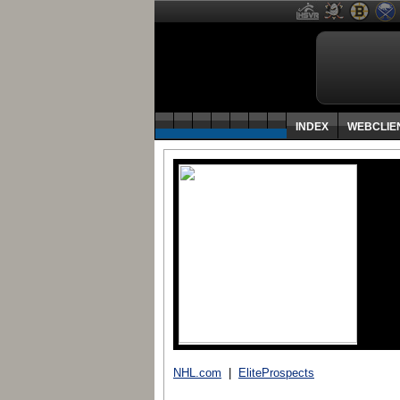
INDEX
WEBCLIE
NHL.com
|
EliteProspects