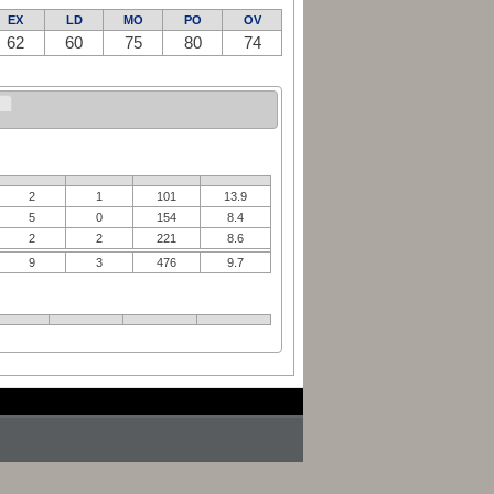
EX
LD
MO
PO
OV
62
60
75
80
74
2
1
101
13.9
5
0
154
8.4
2
2
221
8.6
9
3
476
9.7