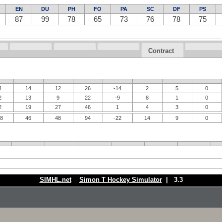
EN
DU
PH
FO
PA
SC
DF
PS
87
99
78
65
73
76
78
75
Contract
4
14
12
26
-14
2
5
0
2
13
9
22
-9
8
1
0
2
19
27
46
1
4
3
0
38
46
48
94
-22
14
9
0
SIMHL.net
Simon T Hockey Simulator
| 3.3