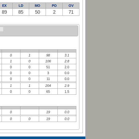
EX
LD
MO
PO
OV
89
85
50
2
71
0
1
98
3.1
1
0
106
2.8
0
0
51
2.0
0
0
3
0.0
0
0
11
0.0
1
1
204
2.9
0
0
65
1.5
0
19
0.0
0
0
19
0.0