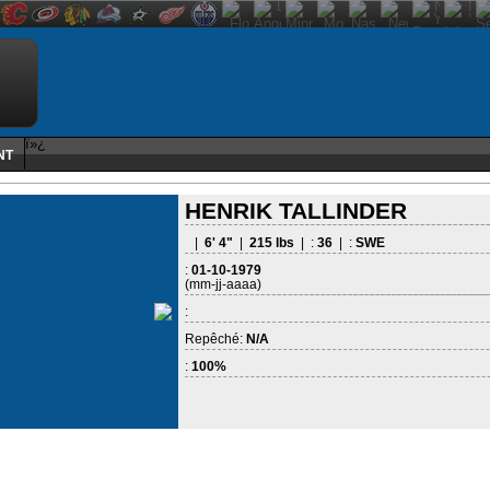
ï»¿
NT
HENRIK TALLINDER
|
6' 4"
|
215 lbs
| :
36
| :
SWE
:
01-10-1979
(mm-jj-aaaa)
:
Repêché:
N/A
:
100%