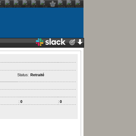
Status:
Retraité
:
0
:
0