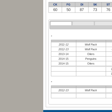
CK
FG
DI
SK
ST
60
50
87
73
76
-
2011-12
Wolf Pack
2012-13
Wolf Pack
2013-14
Oilers
2014-15
Penguins
2014-15
Oilers
-
2012-13
Wolf Pack