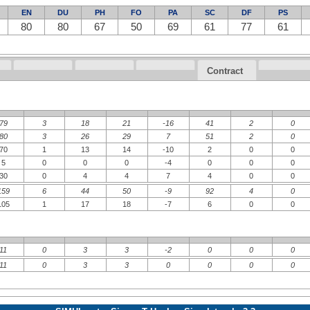
EN
DU
PH
FO
PA
SC
DF
PS
80
80
67
50
69
61
77
61
Contract
79
3
18
21
-16
41
2
0
80
3
26
29
7
51
2
0
70
1
13
14
-10
2
0
0
5
0
0
0
-4
0
0
0
30
0
4
4
7
4
0
0
159
6
44
50
-9
92
4
0
105
1
17
18
-7
6
0
0
11
0
3
3
-2
0
0
0
11
0
3
3
0
0
0
0