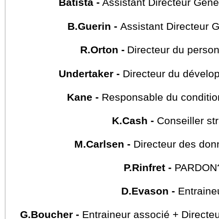
Batista -
Assistant Directeur Géné
B.Guerin -
Assistant Directeur 
R.Orton -
Directeur du person
Undertaker -
Directeur du dévelo
Kane -
Responsable du conditi
K.Cash -
Conseiller st
M.Carlsen -
Directeur des don
P.Rinfret -
PARDON?!
D.Evason -
Entraine
G.Boucher -
Entraineur associé + Directe