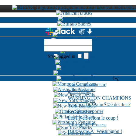
Stay logged in
ï»¿
Transaction monstre
inÃ©vitable
WASHINGTON CHAMPIONS
Serait-ce lâ€™annÃ©e des Jets?
Red ghost reporter
Les Flyers refont le coup !
Trusting the Process
DÃ©sastre Ã Washington !