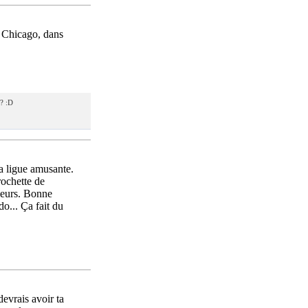
à Chicago, dans
 ? :D
la ligue amusante.
rochette de
lleurs. Bonne
o... Ça fait du
evrais avoir ta