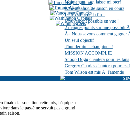
Maintenant... on laisse mijoter!
Ã‰valuation de saison en cours
Le dÃ©but de la fin...
Mouvement possible en vue !
2 maigres points sur une possibilit
Â« Nous savons comment gagner Â
Un seul objectif
Thunderbirds champions !
MISSION ACCOMPLIE
Snoop Dogg chantera pour les fans
Gregory Charles chantera pour les 
Tom Wilson est mis Ã l'amende
SI
finale d'association cette fois, l'équipe a
, vivre dans le passé ne servait pas a grand
hain saison.