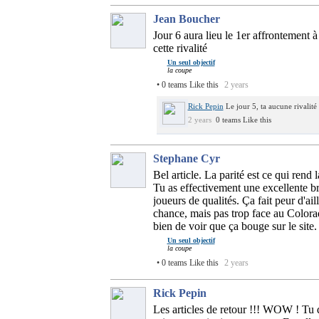
Jean Boucher
Jour 6 aura lieu le 1er affrontement 
cette rivalité
Un seul objectif
la coupe
• 0 teams Like this
2 years
Rick Pepin
Le jour 5, ta aucune rivalité
2 years
0 teams Like this
Stephane Cyr
Bel article. La parité est ce qui rend 
Tu as effectivement une excellente b
joueurs de qualités. Ça fait peur d'ai
chance, mais pas trop face au Colorad
bien de voir que ça bouge sur le site.
Un seul objectif
la coupe
• 0 teams Like this
2 years
Rick Pepin
Les articles de retour !!! WOW ! Tu d