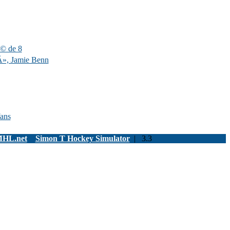
Ã© de 8
», Jamie Benn
fans
MHL.net
Simon T Hockey Simulator
| 3.3