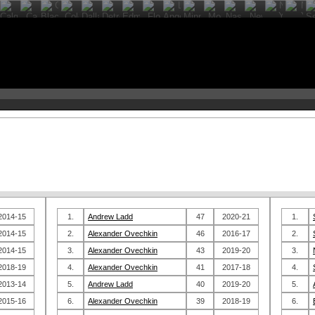
2014-15
1.
Andrew Ladd
47
2020-21
1.
2014-15
2.
Alexander Ovechkin
46
2016-17
2.
2014-15
3.
Alexander Ovechkin
43
2019-20
3.
2018-19
4.
Alexander Ovechkin
41
2017-18
4.
2013-14
5.
Andrew Ladd
40
2019-20
5.
2015-16
6.
Alexander Ovechkin
39
2018-19
6.