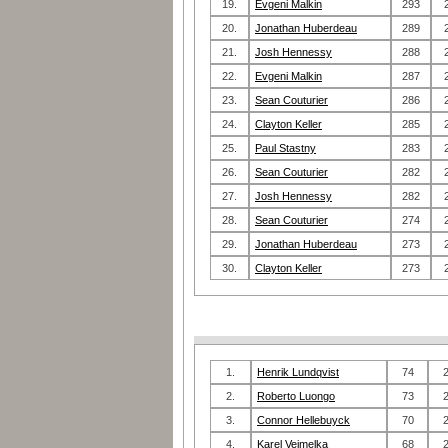
19.
Evgeni Malkin
293
20.
Jonathan Huberdeau
289
21.
Josh Hennessy
288
22.
Evgeni Malkin
287
23.
Sean Couturier
286
24.
Clayton Keller
285
25.
Paul Stastny
283
26.
Sean Couturier
282
27.
Josh Hennessy
282
28.
Sean Couturier
274
29.
Jonathan Huberdeau
273
30.
Clayton Keller
273
1.
Henrik Lundqvist
74
2.
Roberto Luongo
73
3.
Connor Hellebuyck
70
4.
Karel Vejmelka
68