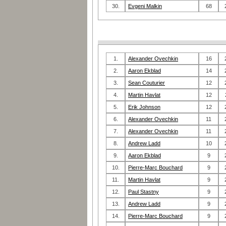
30.
Evgeni Malkin
68
1.
Alexander Ovechkin
16
2.
Aaron Ekblad
14
3.
Sean Couturier
12
4.
Martin Havlat
12
5.
Erik Johnson
12
6.
Alexander Ovechkin
11
7.
Alexander Ovechkin
11
8.
Andrew Ladd
10
9.
Aaron Ekblad
9
10.
Pierre-Marc Bouchard
9
11.
Martin Havlat
9
12.
Paul Stastny
9
13.
Andrew Ladd
9
14.
Pierre-Marc Bouchard
9