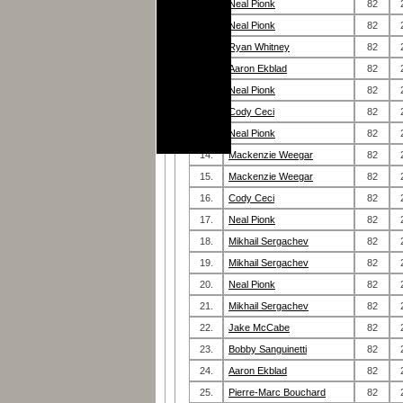
7.
Neal Pionk
82
8.
Neal Pionk
82
9.
Ryan Whitney
82
10.
Aaron Ekblad
82
11.
Neal Pionk
82
12.
Cody Ceci
82
13.
Neal Pionk
82
English
14.
Mackenzie Weegar
82
15.
Mackenzie Weegar
82
16.
Cody Ceci
82
17.
Neal Pionk
82
18.
Mikhail Sergachev
82
19.
Mikhail Sergachev
82
20.
Neal Pionk
82
21.
Mikhail Sergachev
82
22.
Jake McCabe
82
23.
Bobby Sanguinetti
82
24.
Aaron Ekblad
82
25.
Pierre-Marc Bouchard
82