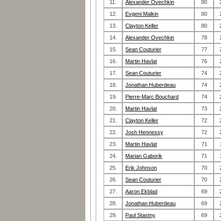
11.
Alexander Ovechkin
80
12.
Evgeni Malkin
80
13.
Clayton Keller
80
14.
Alexander Ovechkin
78
15.
Sean Couturier
77
16.
Martin Havlat
76
17.
Sean Couturier
74
18.
Jonathan Huberdeau
74
19.
Pierre-Marc Bouchard
74
20.
Martin Havlat
73
21.
Clayton Keller
72
22.
Josh Hennessy
72
23.
Martin Havlat
71
24.
Marian Gaborik
71
25.
Erik Johnson
70
26.
Sean Couturier
70
27.
Aaron Ekblad
69
28.
Jonathan Huberdeau
69
29.
Paul Stastny
69