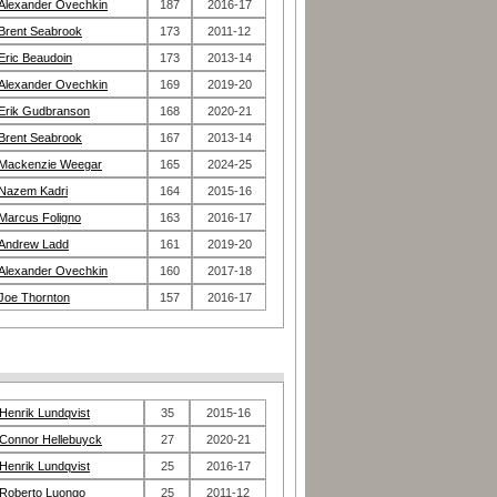
Alexander Ovechkin
187
2016-17
Brent Seabrook
173
2011-12
Eric Beaudoin
173
2013-14
Alexander Ovechkin
169
2019-20
Erik Gudbranson
168
2020-21
Brent Seabrook
167
2013-14
Mackenzie Weegar
165
2024-25
Nazem Kadri
164
2015-16
Marcus Foligno
163
2016-17
Andrew Ladd
161
2019-20
Alexander Ovechkin
160
2017-18
Joe Thornton
157
2016-17
Henrik Lundqvist
35
2015-16
Connor Hellebuyck
27
2020-21
Henrik Lundqvist
25
2016-17
Roberto Luongo
25
2011-12