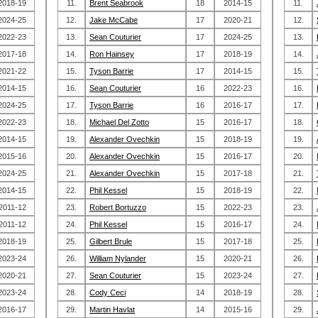
2018-19
11.
Brent Seabrook
18
2014-15
11.
2024-25
12.
Jake McCabe
17
2020-21
12.
2022-23
13.
Sean Couturier
17
2024-25
13.
2017-18
14.
Ron Hainsey
17
2018-19
14.
2021-22
15.
Tyson Barrie
17
2014-15
15.
2014-15
16.
Sean Couturier
16
2022-23
16.
2024-25
17.
Tyson Barrie
16
2016-17
17.
2022-23
18.
Michael Del Zotto
15
2016-17
18.
2014-15
19.
Alexander Ovechkin
15
2018-19
19.
2015-16
20.
Alexander Ovechkin
15
2016-17
20.
2024-25
21.
Alexander Ovechkin
15
2017-18
21.
2014-15
22.
Phil Kessel
15
2018-19
22.
2011-12
23.
Robert Bortuzzo
15
2022-23
23.
2011-12
24.
Phil Kessel
15
2016-17
24.
2018-19
25.
Gilbert Brule
15
2017-18
25.
2023-24
26.
William Nylander
15
2020-21
26.
2020-21
27.
Sean Couturier
15
2023-24
27.
2023-24
28.
Cody Ceci
14
2018-19
28.
2016-17
29.
Martin Havlat
14
2015-16
29.