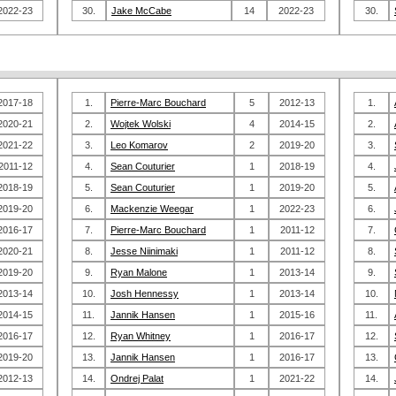
2022-23
30.
Jake McCabe
14
2022-23
30.
2017-18
1.
Pierre-Marc Bouchard
5
2012-13
1.
2020-21
2.
Wojtek Wolski
4
2014-15
2.
2021-22
3.
Leo Komarov
2
2019-20
3.
2011-12
4.
Sean Couturier
1
2018-19
4.
2018-19
5.
Sean Couturier
1
2019-20
5.
2019-20
6.
Mackenzie Weegar
1
2022-23
6.
2016-17
7.
Pierre-Marc Bouchard
1
2011-12
7.
2020-21
8.
Jesse Niinimaki
1
2011-12
8.
2019-20
9.
Ryan Malone
1
2013-14
9.
2013-14
10.
Josh Hennessy
1
2013-14
10.
2014-15
11.
Jannik Hansen
1
2015-16
11.
2016-17
12.
Ryan Whitney
1
2016-17
12.
2019-20
13.
Jannik Hansen
1
2016-17
13.
2012-13
14.
Ondrej Palat
1
2021-22
14.