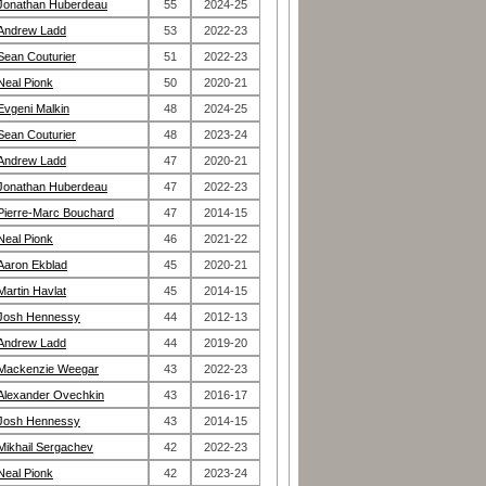
Jonathan Huberdeau
55
2024-25
Andrew Ladd
53
2022-23
Sean Couturier
51
2022-23
Neal Pionk
50
2020-21
Evgeni Malkin
48
2024-25
Sean Couturier
48
2023-24
Andrew Ladd
47
2020-21
Jonathan Huberdeau
47
2022-23
Pierre-Marc Bouchard
47
2014-15
Neal Pionk
46
2021-22
Aaron Ekblad
45
2020-21
Martin Havlat
45
2014-15
Josh Hennessy
44
2012-13
Andrew Ladd
44
2019-20
Mackenzie Weegar
43
2022-23
Alexander Ovechkin
43
2016-17
Josh Hennessy
43
2014-15
Mikhail Sergachev
42
2022-23
Neal Pionk
42
2023-24