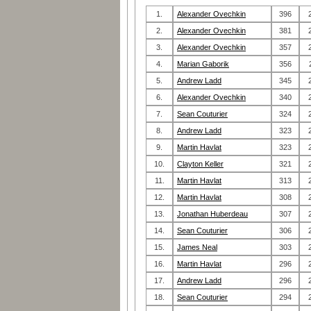
1.
Alexander Ovechkin
396
2.
Alexander Ovechkin
381
3.
Alexander Ovechkin
357
4.
Marian Gaborik
356
5.
Andrew Ladd
345
6.
Alexander Ovechkin
340
7.
Sean Couturier
324
8.
Andrew Ladd
323
9.
Martin Havlat
323
10.
Clayton Keller
321
11.
Martin Havlat
313
12.
Martin Havlat
308
13.
Jonathan Huberdeau
307
14.
Sean Couturier
306
15.
James Neal
303
16.
Martin Havlat
296
17.
Andrew Ladd
296
18.
Sean Couturier
294