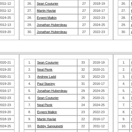
2011-12
26.
Sean Couturier
27
2018-19
26.
2011-12
27.
Martin Havlat
27
2016-17
27.
2024-25
28.
Evgeni Malkin
27
2022-23
28.
2012-13
29.
Jonathan Huberdeau
27
2024-25
29.
2019-20
30.
Jonathan Huberdeau
27
2022-23
30.
2020-21
1.
Sean Couturier
33
2018-19
1.
2019-20
2.
Neal Pionk
32
2020-21
2.
2020-21
3.
Andrew Ladd
32
2022-23
3.
2019-20
4.
Paul Stastny
31
2016-17
4.
2016-17
5.
Jonathan Huberdeau
29
2024-25
5.
2022-23
6.
Sean Couturier
25
2020-21
6.
2022-23
7.
Neal Pionk
24
2024-25
7.
2019-20
8.
Evgeni Malkin
23
2022-23
8.
2018-19
9.
Martin Havlat
22
2016-17
9.
2024-25
10.
Bobby Sanguinetti
22
2011-12
10.