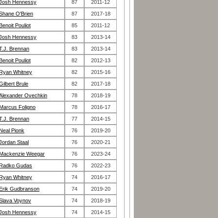
Josh Hennessy
87
2011-12
Shane O'Brien
87
2017-18
Benoit Pouliot
85
2011-12
Josh Hennessy
83
2013-14
T.J. Brennan
83
2013-14
Benoit Pouliot
82
2012-13
Ryan Whitney
82
2015-16
Gilbert Brule
82
2017-18
Alexander Ovechkin
78
2018-19
Marcus Foligno
78
2016-17
T.J. Brennan
77
2014-15
Neal Pionk
76
2019-20
Jordan Staal
76
2020-21
Mackenzie Weegar
76
2023-24
Radko Gudas
76
2022-23
Ryan Whitney
74
2016-17
Erik Gudbranson
74
2019-20
Slava Voynov
74
2018-19
Josh Hennessy
74
2014-15