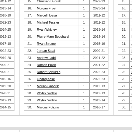
2011-12
15.
Christian Dvorak
1
2022-23
15.
2013-14
16.
Morgan Frost
1
2023-24
16.
2018-19
17.
Marcel Hossa
1
2011-12
17.
2022-23
18.
Michael Tessier
1
2011-12
18.
2024-25
19.
Ryan Whitney
1
2013-14
19.
2012-13
20.
Pierre-Marc Bouchard
1
2013-14
20.
2017-18
21.
Ryan Strome
1
2015-16
21.
2022-23
22.
Jordan Staal
1
2020-21
22.
2019-20
23.
Andrew Ladd
1
2021-22
23.
2020-21
24.
Roman Polak
1
2021-22
24.
2020-21
25.
Robert Bortuzzo
1
2022-23
25.
2015-16
26.
Ondrej Kase
1
2022-23
26.
2019-20
27.
Marian Gaborik
1
2012-13
27.
2020-21
28.
Wojtek Wolski
1
2012-13
28.
2012-13
29.
Wojtek Wolski
1
2013-14
29.
2014-15
30.
Marcus Foligno
1
2016-17
30.