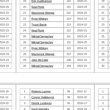
2022-23
19.
Erik Gudbranson
115
2020-21
19.
2024-25
20.
Neal Pionk
115
2023-24
20.
2014-15
21.
Mackenzie Weegar
115
2024-25
21.
2024-25
22.
Ryan Whitney
114
2012-13
22.
2022-23
23.
Tyson Barrie
113
2014-15
23.
2022-23
24.
Neal Pionk
112
2020-21
24.
2016-17
25.
Mikhail Sergachev
111
2023-24
25.
2024-25
26.
Mikhail Sergachev
111
2024-25
26.
2012-13
27.
Ryan Whitney
110
2014-15
27.
2018-19
28.
Mackenzie Weegar
107
2023-24
28.
2023-24
29.
Jake McCabe
106
2022-23
29.
2023-24
30.
Mikhail Sergachev
104
2022-23
30.
2015-16
1.
Roberto Luongo
39
2011-12
1.
2011-12
2.
Connor Hellebuyck
38
2019-20
2.
2019-20
3.
Henrik Lundqvist
36
2016-17
3.
2023-24
4.
Karel Vejmelka
36
2023-24
4.