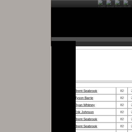
1.
Brent Seabrook
82
2.
Tyson Barrie
82
3.
Ryan Whitney
82
4.
Erik Johnson
82
5.
Brent Seabrook
82
6.
Brent Seabrook
82