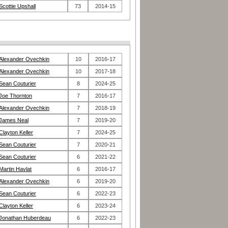
Scottie Upshall
73
2014-15
Alexander Ovechkin
10
2016-17
Alexander Ovechkin
10
2017-18
Sean Couturier
8
2024-25
Joe Thornton
7
2016-17
Alexander Ovechkin
7
2018-19
James Neal
7
2019-20
Clayton Keller
7
2024-25
Sean Couturier
7
2020-21
Sean Couturier
6
2021-22
Martin Havlat
6
2016-17
Alexander Ovechkin
6
2019-20
Sean Couturier
6
2022-23
Clayton Keller
6
2023-24
Jonathan Huberdeau
6
2022-23