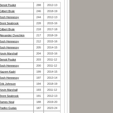
Benoit Pouliot
288
2012-13
Gilbert Brule
246
2018-19
Josh Hennessy
244
2012-13
Brent Seabrook
228
2015-16
Gilbert Brule
218
2017-18
Alexander Ovechkin
217
2018-19
Josh Hennessy
212
2015-16
Josh Hennessy
205
2014-15
Kevin Marshall
204
2015-16
Benoit Pouliot
203
2011-12
Josh Hennessy
200
2011-12
Nazem Kadri
199
2014-15
Josh Hennessy
197
2013-14
Erik Johnson
194
2018-19
Kevin Marshall
193
2011-12
Brent Seabrook
191
2012-13
James Neal
188
2019-20
Radko Gudas
187
2023-24