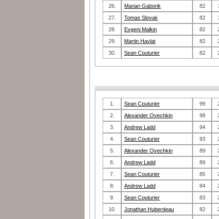
26.
Marian Gaborik
82
27.
Tomas Slovak
82
28.
Evgeni Malkin
82
29.
Martin Havlat
82
30.
Sean Couturier
82
1.
Sean Couturier
99
2.
Alexander Ovechkin
98
3.
Andrew Ladd
94
4.
Sean Couturier
93
5.
Alexander Ovechkin
89
6.
Andrew Ladd
89
7.
Sean Couturier
85
8.
Andrew Ladd
84
9.
Sean Couturier
83
10.
Jonathan Huberdeau
82