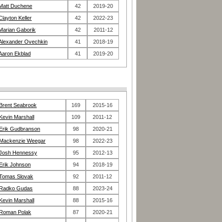
Matt Duchene
42
2019-20
Clayton Keller
42
2022-23
Marian Gaborik
42
2011-12
Alexander Ovechkin
41
2018-19
Aaron Ekblad
41
2019-20
Brent Seabrook
169
2015-16
Kevin Marshall
109
2011-12
Erik Gudbranson
98
2020-21
Mackenzie Weegar
98
2022-23
Josh Hennessy
95
2012-13
Erik Johnson
94
2018-19
Tomas Slovak
92
2011-12
Radko Gudas
88
2023-24
Kevin Marshall
88
2015-16
Roman Polak
87
2020-21