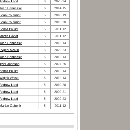
Andrew Ladd
6
2023-24
Josh Hennessy
6
2014-15
Sean Couturier
5
2018-19
Sean Couturier
5
2019-20
Benoit Pouliot
5
2011-12
Martin Havlat
5
2011-12
Josh Hennessy
5
2013-14
Evgeni Malkin
5
2022-23
Josh Hennessy
5
2012-13
Tyler Johnson
5
2024-25
Benoit Pouliot
5
2012-13
Wojtek Wolski
5
2012-13
Andrew Ladd
5
2019-20
Andrew Ladd
5
2020-21
Andrew Ladd
5
2022-23
Marian Gaborik
5
2011-12