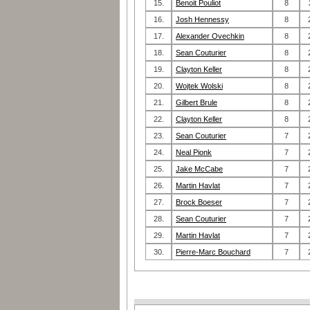
15.
Benoit Pouliot
8
16.
Josh Hennessy
8
17.
Alexander Ovechkin
8
18.
Sean Couturier
8
19.
Clayton Keller
8
20.
Wojtek Wolski
8
21.
Gilbert Brule
8
22.
Clayton Keller
8
23.
Sean Couturier
7
24.
Neal Pionk
7
25.
Jake McCabe
7
26.
Martin Havlat
7
27.
Brock Boeser
7
28.
Sean Couturier
7
29.
Martin Havlat
7
30.
Pierre-Marc Bouchard
7