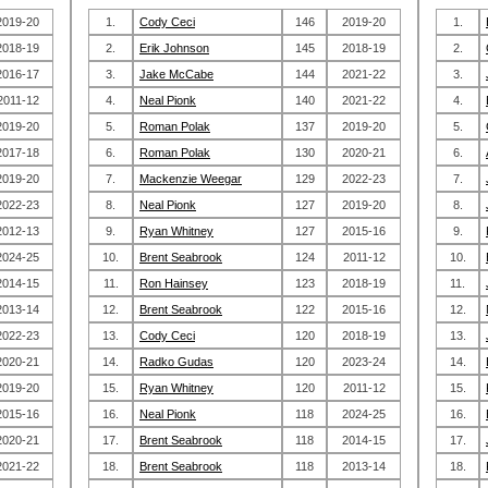
2019-20
1.
Cody Ceci
146
2019-20
1.
2018-19
2.
Erik Johnson
145
2018-19
2.
2016-17
3.
Jake McCabe
144
2021-22
3.
2011-12
4.
Neal Pionk
140
2021-22
4.
2019-20
5.
Roman Polak
137
2019-20
5.
2017-18
6.
Roman Polak
130
2020-21
6.
2019-20
7.
Mackenzie Weegar
129
2022-23
7.
2022-23
8.
Neal Pionk
127
2019-20
8.
2012-13
9.
Ryan Whitney
127
2015-16
9.
2024-25
10.
Brent Seabrook
124
2011-12
10.
2014-15
11.
Ron Hainsey
123
2018-19
11.
2013-14
12.
Brent Seabrook
122
2015-16
12.
2022-23
13.
Cody Ceci
120
2018-19
13.
2020-21
14.
Radko Gudas
120
2023-24
14.
2019-20
15.
Ryan Whitney
120
2011-12
15.
2015-16
16.
Neal Pionk
118
2024-25
16.
2020-21
17.
Brent Seabrook
118
2014-15
17.
2021-22
18.
Brent Seabrook
118
2013-14
18.