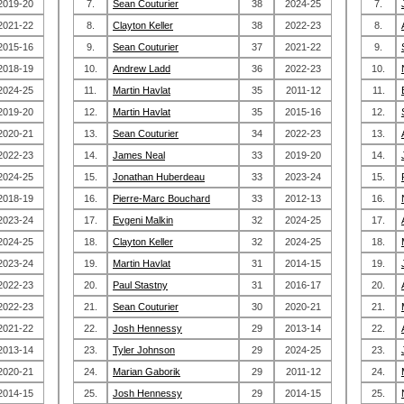
2019-20
7.
Sean Couturier
38
2024-25
7.
2021-22
8.
Clayton Keller
38
2022-23
8.
2015-16
9.
Sean Couturier
37
2021-22
9.
2018-19
10.
Andrew Ladd
36
2022-23
10.
2024-25
11.
Martin Havlat
35
2011-12
11.
2019-20
12.
Martin Havlat
35
2015-16
12.
2020-21
13.
Sean Couturier
34
2022-23
13.
2022-23
14.
James Neal
33
2019-20
14.
2024-25
15.
Jonathan Huberdeau
33
2023-24
15.
2018-19
16.
Pierre-Marc Bouchard
33
2012-13
16.
2023-24
17.
Evgeni Malkin
32
2024-25
17.
2024-25
18.
Clayton Keller
32
2024-25
18.
2023-24
19.
Martin Havlat
31
2014-15
19.
2022-23
20.
Paul Stastny
31
2016-17
20.
2022-23
21.
Sean Couturier
30
2020-21
21.
2021-22
22.
Josh Hennessy
29
2013-14
22.
2013-14
23.
Tyler Johnson
29
2024-25
23.
2020-21
24.
Marian Gaborik
29
2011-12
24.
2014-15
25.
Josh Hennessy
29
2014-15
25.