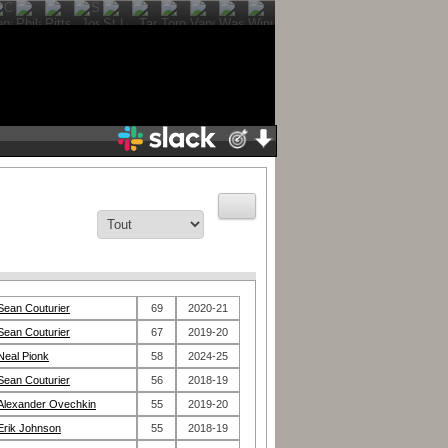
Sean Couturier
69
2020-21
Sean Couturier
67
2019-20
Neal Pionk
58
2024-25
Sean Couturier
56
2018-19
Alexander Ovechkin
55
2019-20
Erik Johnson
55
2018-19