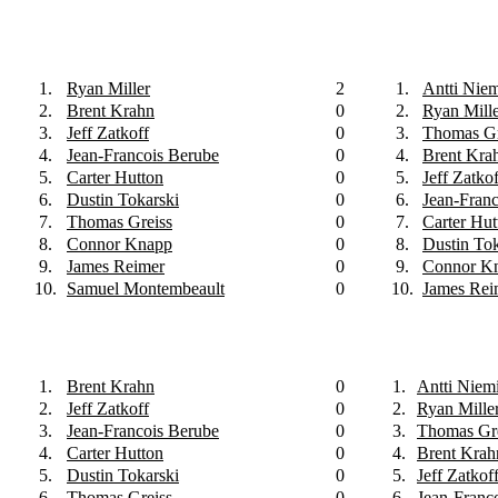
1.
Ryan Miller
2
1.
Antti Nie
2.
Brent Krahn
0
2.
Ryan Mill
3.
Jeff Zatkoff
0
3.
Thomas Gr
4.
Jean-Francois Berube
0
4.
Brent Kra
5.
Carter Hutton
0
5.
Jeff Zatkof
6.
Dustin Tokarski
0
6.
Jean-Fran
7.
Thomas Greiss
0
7.
Carter Hut
8.
Connor Knapp
0
8.
Dustin Tok
9.
James Reimer
0
9.
Connor K
10.
Samuel Montembeault
0
10.
James Rei
1.
Brent Krahn
0
1.
Antti Niem
2.
Jeff Zatkoff
0
2.
Ryan Mille
3.
Jean-Francois Berube
0
3.
Thomas Gr
4.
Carter Hutton
0
4.
Brent Krah
5.
Dustin Tokarski
0
5.
Jeff Zatkof
6.
Thomas Greiss
0
6.
Jean-Franc