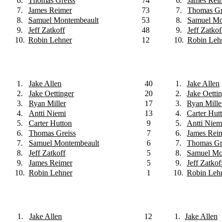
6.
Thomas Greiss
74
6.
James Rei
7.
James Reimer
73
7.
Thomas Gr
8.
Samuel Montembeault
53
8.
Samuel Mo
9.
Jeff Zatkoff
48
9.
Jeff Zatkof
10.
Robin Lehner
12
10.
Robin Leh
1.
Jake Allen
40
1.
Jake Allen
2.
Jake Oettinger
20
2.
Jake Oetti
3.
Ryan Miller
17
3.
Ryan Mille
4.
Antti Niemi
13
4.
Carter Hut
5.
Carter Hutton
9
5.
Antti Niem
6.
Thomas Greiss
7
6.
James Rei
7.
Samuel Montembeault
6
7.
Thomas Gr
8.
Jeff Zatkoff
5
8.
Samuel Mo
9.
James Reimer
5
9.
Jeff Zatkof
10.
Robin Lehner
1
10.
Robin Leh
1.
Jake Allen
12
1.
Jake Allen