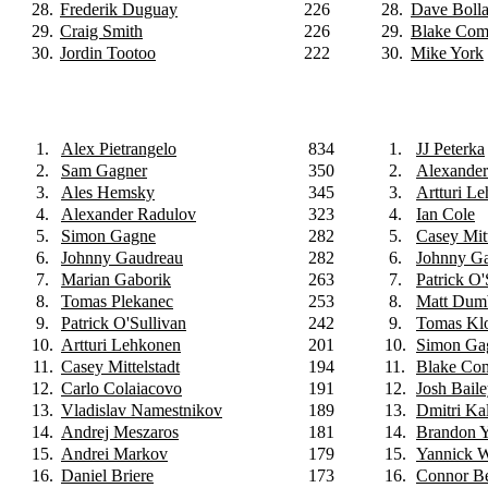
28.
Frederik Duguay
226
28.
Dave Boll
29.
Craig Smith
226
29.
Blake Com
30.
Jordin Tootoo
222
30.
Mike York
1.
Alex Pietrangelo
834
1.
JJ Peterka
2.
Sam Gagner
350
2.
Alexander
3.
Ales Hemsky
345
3.
Artturi L
4.
Alexander Radulov
323
4.
Ian Cole
5.
Simon Gagne
282
5.
Casey Mitt
6.
Johnny Gaudreau
282
6.
Johnny G
7.
Marian Gaborik
263
7.
Patrick O'
8.
Tomas Plekanec
253
8.
Matt Dum
9.
Patrick O'Sullivan
242
9.
Tomas Kl
10.
Artturi Lehkonen
201
10.
Simon Ga
11.
Casey Mittelstadt
194
11.
Blake Co
12.
Carlo Colaiacovo
191
12.
Josh Bail
13.
Vladislav Namestnikov
189
13.
Dmitri Kal
14.
Andrej Meszaros
181
14.
Brandon 
15.
Andrei Markov
179
15.
Yannick 
16.
Daniel Briere
173
16.
Connor B