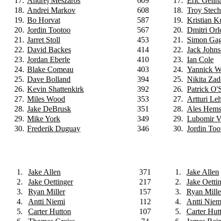
17.
Andrej Meszaros
609
17.
Eric Gelin
18.
Andrei Markov
608
18.
Troy Stech
19.
Bo Horvat
587
19.
Kristian K
20.
Jordin Tootoo
567
20.
Dmitri Orl
21.
Jarret Stoll
453
21.
Simon Ga
22.
David Backes
414
22.
Jack John
23.
Jordan Eberle
410
23.
Ian Cole
24.
Blake Comeau
403
24.
Yannick W
25.
Dave Bolland
394
25.
Nikita Za
26.
Kevin Shattenkirk
392
26.
Patrick O'
27.
Miles Wood
353
27.
Artturi Le
28.
Jake DeBrusk
351
28.
Ales Hem
29.
Mike York
349
29.
Lubomir V
30.
Frederik Duguay
346
30.
Jordin Too
1.
Jake Allen
371
1.
Jake Allen
2.
Jake Oettinger
217
2.
Jake Oetti
3.
Ryan Miller
157
3.
Ryan Mille
4.
Antti Niemi
112
4.
Antti Niem
5.
Carter Hutton
107
5.
Carter Hut