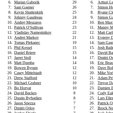
6.
Marian Gaborik
29
6.
Artturi 
7.
Sam Gagner
26
7.
Simon H
8.
Kevin Shattenkirk
25
8.
Ryane C
9.
Johnny Gaudreau
24
9.
Simon G
10.
Andrej Meszaros
23
10.
Ben Max
11.
Patrick O'Sullivan
23
11.
Manny Ma
12.
Vladislav Namestnikov
22
12.
Matt Carl
13.
Andrei Markov
21
13.
Evgeny 
14.
Tomas Plekanec
19
14.
Sam Gag
15.
Phil Kessel
15
15.
Josh Bail
16.
Daniel Briere
15
16.
David Ba
17.
Jarret Stoll
14
17.
Dmitri O
18.
Matt Dumba
14
18.
Eric Bea
19.
Bowen Byram
12
19.
Dave Bol
20.
Casey Mittelstadt
12
20.
Mike Yor
21.
Drew Stafford
12
21.
Adam Pe
22.
Michael Grabner
10
22.
Trevor D
23.
Bo Horvat
10
23.
Damien B
24.
David Backes
8
24.
Cody Eak
25.
Dustin Byfuglien
8
25.
Lars Elle
26.
Jason Spezza
7
26.
Patrick O
27.
Dmitri Orlov
7
27.
Brock Ne