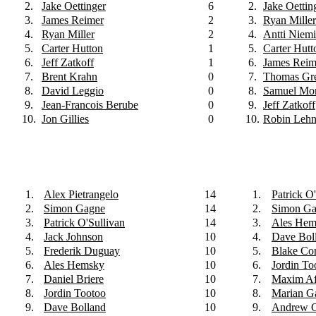
2.
Jake Oettinger
6
2.
Jake Oettin
3.
James Reimer
2
3.
Ryan Miller
4.
Ryan Miller
2
4.
Antti Niemi
5.
Carter Hutton
1
5.
Carter Hutt
6.
Jeff Zatkoff
1
6.
James Reim
7.
Brent Krahn
0
7.
Thomas Gre
8.
David Leggio
0
8.
Samuel Mon
9.
Jean-Francois Berube
0
9.
Jeff Zatkoff
10.
Jon Gillies
0
10.
Robin Lehn
1.
Alex Pietrangelo
14
1.
Patrick O
2.
Simon Gagne
14
2.
Simon G
3.
Patrick O'Sullivan
14
3.
Ales Hem
4.
Jack Johnson
10
4.
Dave Bol
5.
Frederik Duguay
10
5.
Blake Co
6.
Ales Hemsky
10
6.
Jordin To
7.
Daniel Briere
10
7.
Maxim Af
8.
Jordin Tootoo
10
8.
Marian G
9.
Dave Bolland
10
9.
Andrew C