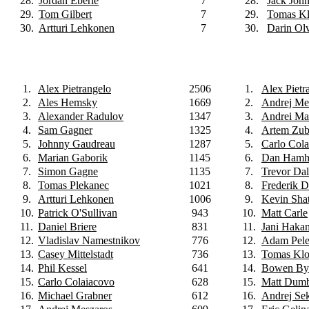
28.
Jordan Eberle
7
28.
Jack Joh
29.
Tom Gilbert
7
29.
Tomas K
30.
Artturi Lehkonen
7
30.
Darin Ol
1.
Alex Pietrangelo
2506
1.
Alex Pietr
2.
Ales Hemsky
1669
2.
Andrej Me
3.
Alexander Radulov
1347
3.
Andrei Ma
4.
Sam Gagner
1325
4.
Artem Zu
5.
Johnny Gaudreau
1287
5.
Carlo Col
6.
Marian Gaborik
1145
6.
Dan Hamh
7.
Simon Gagne
1135
7.
Trevor Da
8.
Tomas Plekanec
1021
8.
Frederik 
9.
Artturi Lehkonen
1006
9.
Kevin Shat
10.
Patrick O'Sullivan
943
10.
Matt Carle
11.
Daniel Briere
831
11.
Jani Haka
12.
Vladislav Namestnikov
776
12.
Adam Pel
13.
Casey Mittelstadt
736
13.
Tomas Kl
14.
Phil Kessel
641
14.
Bowen By
15.
Carlo Colaiacovo
628
15.
Matt Dum
16.
Michael Grabner
612
16.
Andrej Se