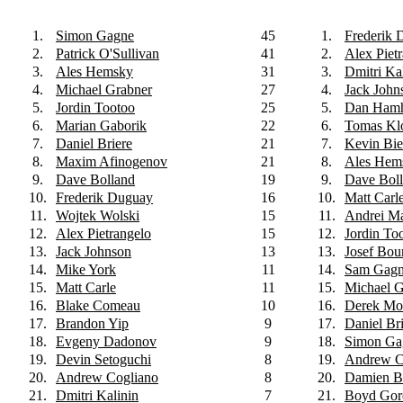
1.
Simon Gagne
45
1.
Frederik 
2.
Patrick O'Sullivan
41
2.
Alex Piet
3.
Ales Hemsky
31
3.
Dmitri Ka
4.
Michael Grabner
27
4.
Jack John
5.
Jordin Tootoo
25
5.
Dan Hamh
6.
Marian Gaborik
22
6.
Tomas Kl
7.
Daniel Briere
21
7.
Kevin Bie
8.
Maxim Afinogenov
21
8.
Ales Hem
9.
Dave Bolland
19
9.
Dave Bol
10.
Frederik Duguay
16
10.
Matt Carl
11.
Wojtek Wolski
15
11.
Andrei M
12.
Alex Pietrangelo
15
12.
Jordin To
13.
Jack Johnson
13
13.
Josef Bo
14.
Mike York
11
14.
Sam Gagn
15.
Matt Carle
11
15.
Michael G
16.
Blake Comeau
10
16.
Derek Mor
17.
Brandon Yip
9
17.
Daniel Br
18.
Evgeny Dadonov
9
18.
Simon Ga
19.
Devin Setoguchi
8
19.
Andrew C
20.
Andrew Cogliano
8
20.
Damien B
21.
Dmitri Kalinin
7
21.
Boyd Gor