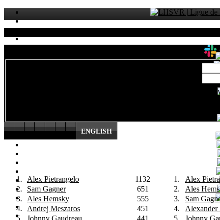
Sta
ENGLISH
1.
Alex Pietrangelo
1132
1.
Alex Pietr
2.
Sam Gagner
651
2.
Ales Hems
3.
Ales Hemsky
555
3.
Sam Gagn
4.
Andrej Meszaros
451
4.
Alexander
5.
Johnny Gaudreau
441
5.
Johnny Ga