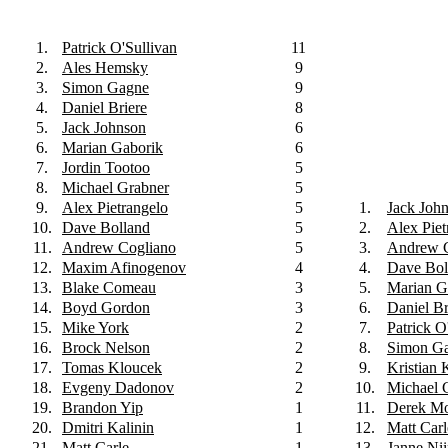
1.
Patrick O'Sullivan
11
2.
Ales Hemsky
9
3.
Simon Gagne
9
4.
Daniel Briere
8
5.
Jack Johnson
6
6.
Marian Gaborik
6
7.
Jordin Tootoo
5
8.
Michael Grabner
5
9.
Alex Pietrangelo
5
1.
Jack Joh
10.
Dave Bolland
5
2.
Alex Piet
11.
Andrew Cogliano
5
3.
Andrew C
12.
Maxim Afinogenov
4
4.
Dave Bol
13.
Blake Comeau
3
5.
Marian G
14.
Boyd Gordon
3
6.
Daniel Br
15.
Mike York
2
7.
Patrick O
16.
Brock Nelson
2
8.
Simon G
17.
Tomas Kloucek
2
9.
Kristian
18.
Evgeny Dadonov
2
10.
Michael 
19.
Brandon Yip
1
11.
Derek Mo
20.
Dmitri Kalinin
1
12.
Matt Carl
21.
Matt Carle
1
13.
Janne Ni