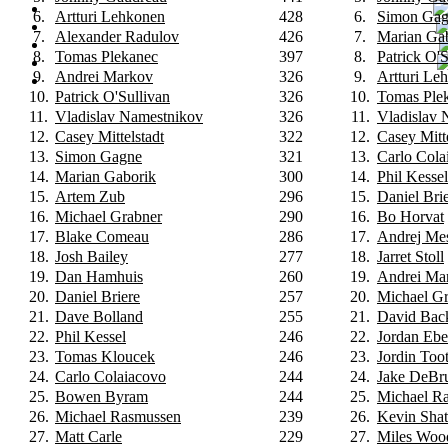
6.
Artturi Lehkonen
428
6.
Simon Ga
7.
Alexander Radulov
426
7.
Marian Ga
8.
Tomas Plekanec
397
8.
Patrick O'S
9.
Andrei Markov
326
9.
Artturi Le
10.
Patrick O'Sullivan
326
10.
Tomas Ple
11.
Vladislav Namestnikov
326
11.
Vladislav 
12.
Casey Mittelstadt
322
12.
Casey Mitte
13.
Simon Gagne
321
13.
Carlo Cola
14.
Marian Gaborik
300
14.
Phil Kessel
15.
Artem Zub
296
15.
Daniel Bri
16.
Michael Grabner
290
16.
Bo Horvat
17.
Blake Comeau
286
17.
Andrej Me
18.
Josh Bailey
277
18.
Jarret Stoll
19.
Dan Hamhuis
260
19.
Andrei Ma
20.
Daniel Briere
257
20.
Michael G
21.
Dave Bolland
255
21.
David Bac
22.
Phil Kessel
246
22.
Jordan Ebe
23.
Tomas Kloucek
246
23.
Jordin Too
24.
Carlo Colaiacovo
244
24.
Jake DeBr
25.
Bowen Byram
244
25.
Michael R
26.
Michael Rasmussen
239
26.
Kevin Shat
27.
Matt Carle
229
27.
Miles Woo