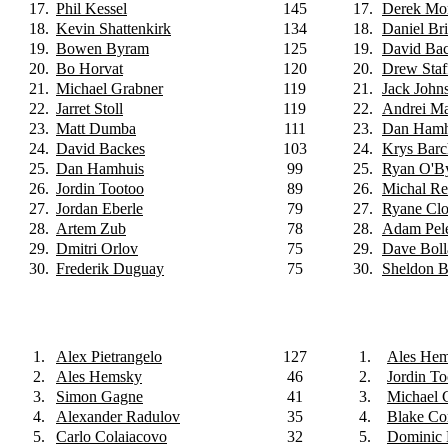
17.
Phil Kessel
145
17.
Derek Mor
18.
Kevin Shattenkirk
134
18.
Daniel Bri
19.
Bowen Byram
125
19.
David Ba
20.
Bo Horvat
120
20.
Drew Staf
21.
Michael Grabner
119
21.
Jack John
22.
Jarret Stoll
119
22.
Andrei M
23.
Matt Dumba
111
23.
Dan Hamh
24.
David Backes
103
24.
Krys Barc
25.
Dan Hamhuis
99
25.
Ryan O'B
26.
Jordin Tootoo
89
26.
Michal Re
27.
Jordan Eberle
79
27.
Ryane Cl
28.
Artem Zub
78
28.
Adam Pel
29.
Dmitri Orlov
75
29.
Dave Boll
30.
Frederik Duguay
75
30.
Sheldon 
1.
Alex Pietrangelo
127
1.
Ales He
2.
Ales Hemsky
46
2.
Jordin To
3.
Simon Gagne
41
3.
Michael 
4.
Alexander Radulov
35
4.
Blake C
5.
Carlo Colaiacovo
32
5.
Dominic