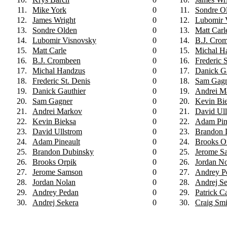
11.
Mike York
0
11.
Sondre O
12.
James Wright
0
12.
Lubomir 
13.
Sondre Olden
0
13.
Matt Carl
14.
Lubomir Visnovsky
0
14.
B.J. Cro
15.
Matt Carle
0
15.
Michal H
16.
B.J. Crombeen
0
16.
Frederic 
17.
Michal Handzus
0
17.
Danick Ga
18.
Frederic St. Denis
0
18.
Sam Gag
19.
Danick Gauthier
0
19.
Andrei M
20.
Sam Gagner
0
20.
Kevin Bi
21.
Andrei Markov
0
21.
David Ull
22.
Kevin Bieksa
0
22.
Adam Pin
23.
David Ullstrom
0
23.
Brandon 
24.
Adam Pineault
0
24.
Brooks O
25.
Brandon Dubinsky
0
25.
Jerome S
26.
Brooks Orpik
0
26.
Jordan N
27.
Jerome Samson
0
27.
Andrey P
28.
Jordan Nolan
0
28.
Andrej Se
29.
Andrey Pedan
0
29.
Patrick C
30.
Andrej Sekera
0
30.
Craig Smi