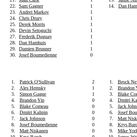
22.
Sam Gagner
1
14.
Dan Ham
23.
Andrei Markov
1
24.
Chris Drury
1
25.
Derek Morris
1
26.
Devin Setoguchi
1
27.
Frederik Duguay
1
28.
Dan Hamhuis
1
29.
Damien Brunner
1
30.
Josef Boumedienne
0
1.
Patrick O'Sullivan
2
1.
Brock Ne
2.
Ales Hemsky
1
2.
Brandon 
3.
Simon Gagne
1
3.
Blake Co
4.
Brandon Yip
0
4.
Dmitri Ka
5.
Blake Comeau
0
5.
Jack John
6.
Dmitri Kalinin
0
6.
Josef Bo
7.
Jack Johnson
0
7.
Matt Nis
8.
Josef Boumedienne
0
8.
Krys Bar
9.
Matt Niskanen
0
9.
Mike Yor
10.
Krys Barch
0
10.
James Wr