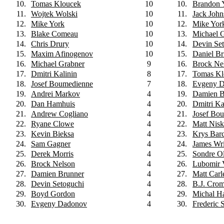
10.
Tomas Kloucek
10
10.
Brandon 
11.
Wojtek Wolski
10
11.
Jack John
12.
Mike York
10
12.
Mike Yor
13.
Blake Comeau
10
13.
Michael 
14.
Chris Drury
10
14.
Devin Se
15.
Maxim Afinogenov
10
15.
Daniel Br
16.
Michael Grabner
9
16.
Brock Ne
17.
Dmitri Kalinin
8
17.
Tomas Kl
18.
Josef Boumedienne
7
18.
Evgeny 
19.
Andrei Markov
4
19.
Damien B
20.
Dan Hamhuis
4
20.
Dmitri Ka
21.
Andrew Cogliano
4
21.
Josef Bo
22.
Ryane Clowe
4
22.
Matt Nis
23.
Kevin Bieksa
4
23.
Krys Bar
24.
Sam Gagner
4
24.
James Wr
25.
Derek Morris
4
25.
Sondre O
26.
Brock Nelson
4
26.
Lubomir 
27.
Damien Brunner
4
27.
Matt Carl
28.
Devin Setoguchi
4
28.
B.J. Cro
29.
Boyd Gordon
4
29.
Michal H
30.
Evgeny Dadonov
4
30.
Frederic 