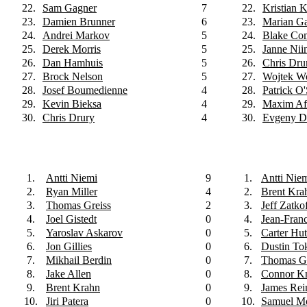
22.
Sam Gagner
7
22.
Kristian 
23.
Damien Brunner
6
23.
Marian Ga
24.
Andrei Markov
5
24.
Blake Co
25.
Derek Morris
5
25.
Janne Nii
26.
Dan Hamhuis
5
26.
Chris Dru
27.
Brock Nelson
5
27.
Wojtek Wo
28.
Josef Boumedienne
4
28.
Patrick O'
29.
Kevin Bieksa
4
29.
Maxim Af
30.
Chris Drury
4
30.
Evgeny D
1.
Antti Niemi
9
1.
Antti Nie
2.
Ryan Miller
4
2.
Brent Kra
3.
Thomas Greiss
2
3.
Jeff Zatko
4.
Joel Gistedt
0
4.
Jean-Fran
5.
Yaroslav Askarov
0
5.
Carter Hut
6.
Jon Gillies
0
6.
Dustin To
7.
Mikhail Berdin
0
7.
Thomas Gr
8.
Jake Allen
0
8.
Connor K
9.
Brent Krahn
0
9.
James Rei
10.
Jiri Patera
0
10.
Samuel M