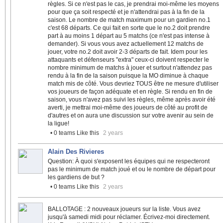
règles. Si ce n'est pas le cas, je prendrai moi-même les moyens
pour que ça soit respecté et je n'attendrai pas à la fin de la
saison. Le nombre de match maximum pour un gardien no.1
c'est 68 départs. Ce qui fait en sorte que le no.2 doit prendre
part à au moins 1 départ au 5 matchs (ce n'est pas intense à
demander). Si vous vous avez actuellement 12 matchs de
jouer, votre no.2 doit avoir 2-3 départs de fait. Idem pour les
attaquants et défenseurs "extra" ceux-ci doivent respecter le
nombre minimum de matchs à jouer et surtout n'attendez pas
rendu à la fin de la saison puisque la MO diminue à chaque
match mis de côté. Vous devriez TOUS être ne mesure d'utiliser
vos joueurs de façon adéquate et en règle. Si rendu en fin de
saison, vous n'avez pas suivi les règles, même après avoir été
averti, je mettrai moi-même des joueurs de côté au profit de
d'autres et on aura une discussion sur votre avenir au sein de
la ligue!
• 0 teams Like this
2 years
Alain Des Rivieres
Question: À quoi s'exposent les équipes qui ne respecteront
pas le minimum de match joué et ou le nombre de départ pour
les gardiens de but ?
• 0 teams Like this
2 years
BALLOTAGE : 2 nouveaux joueurs sur la liste. Vous avez
jusqu'à samedi midi pour réclamer. Écrivez-moi directement.