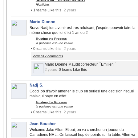
Serait-ce lâ€™annÃ©e des Jets?
Highlights
• 1 teams Like this
2 years
Mario Dionne
Bravo Nadj ton avenir est très reluisant, j’espère pouvoir faire la
même chose que toi d’ici 1 an ou 2
Trusting the Process
la patience est une vertue
• 0 teams Like this
2 years
View all 2 comments
Mario Dionne
Maudit correcteur ´´Emilien’´
2 years
0 teams Like this
Nadj S.
Good job d'avoir amener le club en series! une decision risqué
mais qui paye en effet.
Trusting the Process
la patience est une vertue
• 0 teams Like this
2 years
Jean Boucher
Welcome Jake Allen. Et oui, on va chercher un joueur du
Canadiens NHL...On laissait trop de points sur la table. Allen va