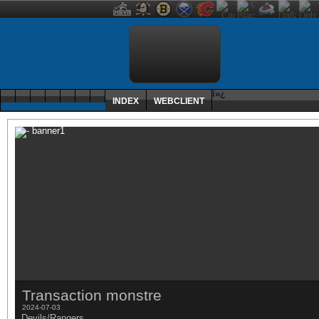
ï»¿
INDEX
WEBCLIENT
Transaction monstre
2024-07-03
Devils/Rangers