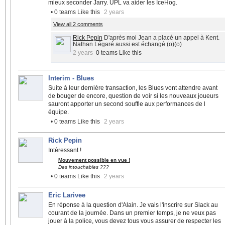
mieux seconder Jarry. UPL va aider les IceHog.
• 0 teams Like this
2 years
View all 2 comments
Rick Pepin
D'après moi Jean a placé un appel à Kent.
Nathan Légaré aussi est échangé (o)(o)
2 years
0 teams Like this
Interim - Blues
Suite à leur dernière transaction, les Blues vont attendre avant
de bouger de encore, question de voir si les nouveaux joueurs
sauront apporter un second souffle aux performances de l
équipe.
• 0 teams Like this
2 years
Rick Pepin
Intéressant !
Mouvement possible en vue !
Des intouchables ???
• 0 teams Like this
2 years
Eric Larivee
En réponse à la question d'Alain. Je vais l'inscrire sur Slack au
courant de la journée. Dans un premier temps, je ne veux pas
jouer à la police, vous devez tous vous assurer de respecter les