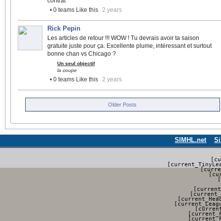
contrat
• 0 teams Like this
2 years
Rick Pepin
Les articles de retour !!! WOW ! Tu devrais avoir ta saison
gratuite juste pour ça. Excellente plume, intéressant et surtout
bonne chan vs Chicago ?
Un seul objectif
la coupe
• 0 teams Like this
2 years
Older Posts
SIMHL.net
S
    [cu
    [current_TinyLe
    [curre
    [cu
    [
    
    [current
    [current_
    [current_Hea
    [current_Leag
    [curren
    [current_
    [current_