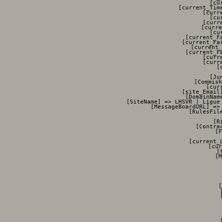
    [cu
    [current_Tim
    [curr
    [cu
    [curr
    [curre
    [cu
    [current_F
    [current_Fa
    [current_
    [current_F
    [curr
    [curr
    [
   
    [Ju
    [Commish
    [cur
    [site_Email
    [DomainNam
    [SiteName] => LHSVR | Ligue
    [MessageBoardURL] =>
    [RulesFil
    
    [R
    [Contra
    [F
   
    [current_
    [cur
    [
    [M
          
          
          
          
            [
            
            
         
            
           
            
            