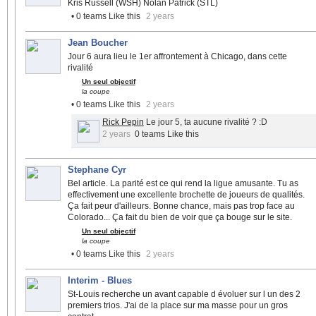
Kris Russell (WSH) Nolan Patrick (STL)
• 0 teams Like this
2 years
Jean Boucher
Jour 6 aura lieu le 1er affrontement à Chicago, dans cette
rivalité
Un seul objectif
la coupe
• 0 teams Like this
2 years
Rick Pepin
Le jour 5, ta aucune rivalité ? :D
2 years
0 teams Like this
Stephane Cyr
Bel article. La parité est ce qui rend la ligue amusante. Tu as
effectivement une excellente brochette de joueurs de qualités.
Ça fait peur d'ailleurs. Bonne chance, mais pas trop face au
Colorado... Ça fait du bien de voir que ça bouge sur le site.
Un seul objectif
la coupe
• 0 teams Like this
2 years
Interim - Blues
St-Louis recherche un avant capable d évoluer sur l un des 2
premiers trios. J'ai de la place sur ma masse pour un gros